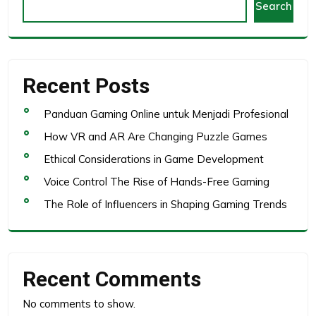
Search
Recent Posts
Panduan Gaming Online untuk Menjadi Profesional
How VR and AR Are Changing Puzzle Games
Ethical Considerations in Game Development
Voice Control The Rise of Hands-Free Gaming
The Role of Influencers in Shaping Gaming Trends
Recent Comments
No comments to show.