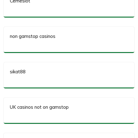
Cemeslot
non gamstop casinos
sikat88
UK casinos not on gamstop