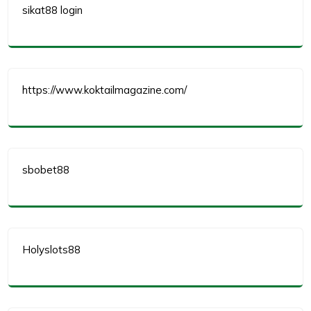
sikat88 login
https://www.koktailmagazine.com/
sbobet88
Holyslots88