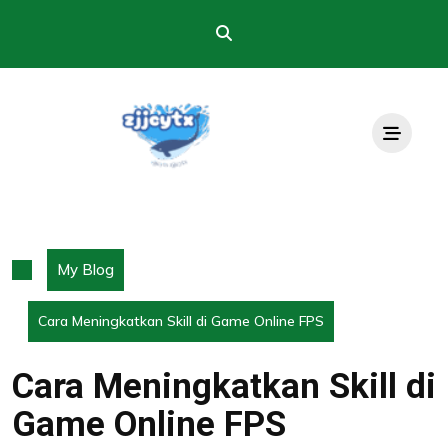
Skip
to
content
My Blog
Cara Meningkatkan Skill di Game Online FPS
Cara Meningkatkan Skill di
Game Online FPS