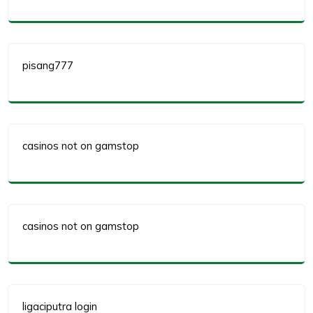
pisang777
casinos not on gamstop
casinos not on gamstop
ligaciputra login