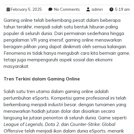
February 5, 2025
No Comments
admin
5:19 am
Gaming online telah berkembang pesat dalam beberapa
tahun terakhir, menjadi salah satu bentuk hiburan paling
populer di seluruh dunia. Dari permainan sederhana hingga
pengalaman VR yang imersif, gaming online menawarkan
beragam pilihan yang dapat dinikmati oleh semua kalangan.
Fenomena ini tidak hanya mengubah cara kita bermain game,
tetapi juga mempengaruhi aspek sosial dan ekonomi
masyarakat.
Tren Terkini dalam Gaming Online
Salah satu tren utama dalam gaming online adalah
pertumbuhan eSports. Kompetisi game profesional ini telah
berkembang menjadi industri besar, dengan turnamen yang
menawarkan hadiah jutaan dolar dan disiarkan secara
langsung ke jutaan penonton di seluruh dunia. Game seperti
League of Legends
,
Dota 2
, dan
Counter-Strike: Global
Offensive
telah menjadi ikon dalam dunia eSports, menarik