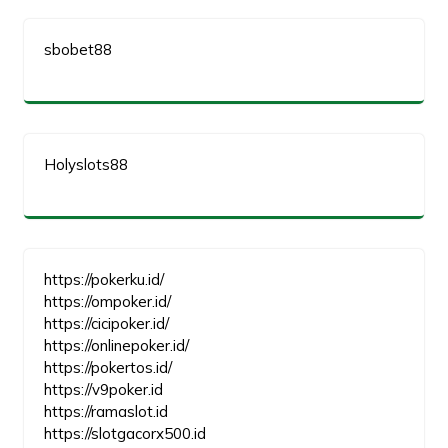
sbobet88
Holyslots88
https://pokerku.id/
https://ompoker.id/
https://cicipoker.id/
https://onlinepoker.id/
https://pokertos.id/
https://v9poker.id
https://ramaslot.id
https://slotgacorx500.id