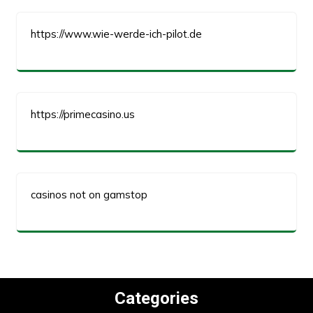
https://www.wie-werde-ich-pilot.de
https://primecasino.us
casinos not on gamstop
Categories