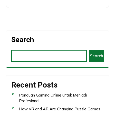
Search
Search
Recent Posts
Panduan Gaming Online untuk Menjadi
Profesional
How VR and AR Are Changing Puzzle Games