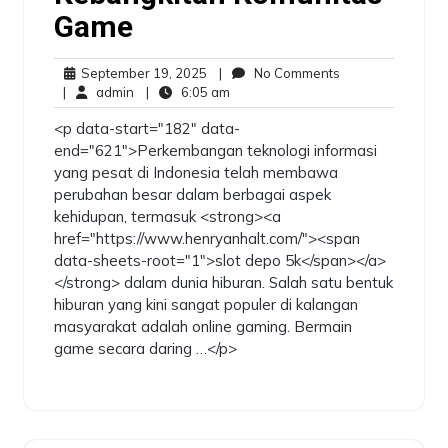
Game
September
No
September 19, 2025
|
No Comments
admin
19,
6:05
Comments
|
admin
|
6:05 am
2025
am
<p data-start="182" data-
end="621">Perkembangan teknologi informasi
yang pesat di Indonesia telah membawa
perubahan besar dalam berbagai aspek
kehidupan, termasuk <strong><a
href="https://www.henryanhalt.com/"><span
data-sheets-root="1">slot depo 5k</span></a>
</strong> dalam dunia hiburan. Salah satu bentuk
hiburan yang kini sangat populer di kalangan
masyarakat adalah online gaming. Bermain
game secara daring …</p>