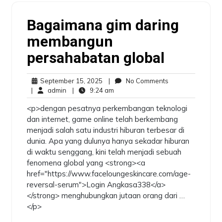
Bagaimana gim daring
membangun
persahabatan global
September
No
September 15, 2025
|
No Comments
admin
15,
9:24
Comments
|
admin
|
9:24 am
2025
am
<p>dengan pesatnya perkembangan teknologi
dan internet, game online telah berkembang
menjadi salah satu industri hiburan terbesar di
dunia. Apa yang dulunya hanya sekadar hiburan
di waktu senggang, kini telah menjadi sebuah
fenomena global yang <strong><a
href="https://www.faceloungeskincare.com/age-
reversal-serum">Login Angkasa338</a>
</strong> menghubungkan jutaan orang dari …
</p>